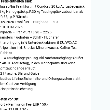
 Preis enthalten sind:
Flug ab/bis Frankfurt mit Condor / 20 kg Aufgabegepäck
8 kg Handgepäck p.P.30 kg Tauchgepäck zubuchbar ab
R 55,- p.P./Strecke
.09.2026 Frankfurt – Hurghada 11:10 –
:1010.09.2026
rghada – Frankfurt 18:20 – 22:25
Transfers Flughafen – Schiff - Flughafen
Unterbringung in ½ Unterdeckkabine mit DU/WC/AC
Vollpension inkl. Snacks, Mineralwasser, Kaffee, Tee,
ftdrinks
3 – 4 Tauchgänge pro Tag inkl.Nachttauchgänge (außer
 An- u. Abreisetag), in den Marineparks sind keine
chttauchgänge erlaubt
12 l Flasche, Blei und Guide
Nautilus Lifeline Sicherheits- und Ortungssystem steht
dem Gast zur Verfügung
Reisepreisabsicherung
sten vor Ort:
Port + Permission Fee: EUR 150,-
Nitrox 12 l: EUR 70,-