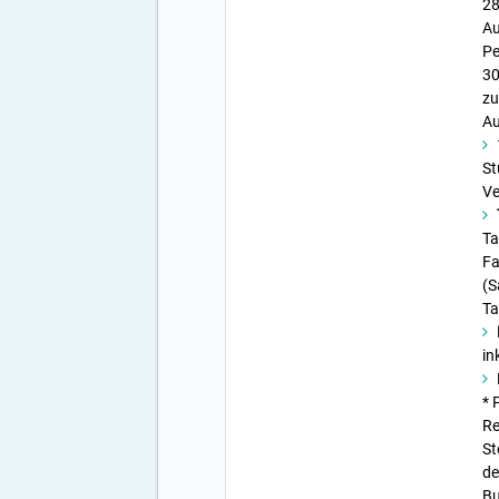
28
Au
Pe
30
zu
Au
St
Ve
Ta
Fa
(S
Ta
in
* 
Re
St
de
Bu