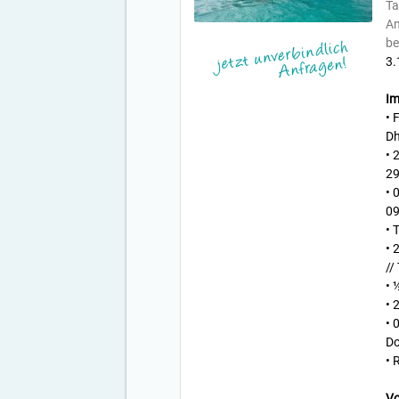
Ta
An
be
3.
Im
• 
Dh
• 
29
• 
09
• 
• 
//
• 
• 
• 
Do
• 
Vo