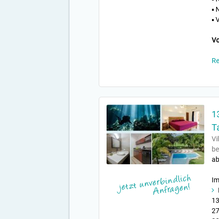
▪ 
▪ 
Vo
Re
1
T
Vi
be
ab
Im
13
27