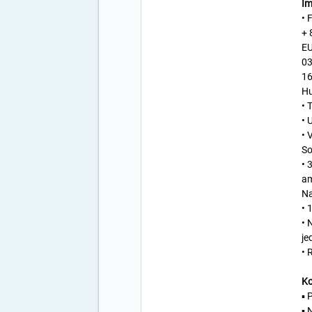
Im
• 
+ 
EU
03
16
Hu
• 
• 
• 
So
• 
am
Na
• 
• 
je
• 
Ko
▪ 
▪ 