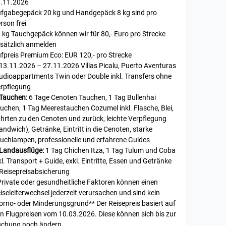
.11.2026
fgabegepäck 20 kg und Handgepäck 8 kg sind pro
rson frei
 kg Tauchgepäck können wir für 80,- Euro pro Strecke
sätzlich anmelden
fpreis Premium Eco: EUR 120,- pro Strecke
13.11.2026 – 27.11.2026 Villas Picalu, Puerto Aventuras
udioappartments Twin oder Double inkl. Transfers ohne
rpflegung
Tauchen:
6 Tage Cenoten Tauchen, 1 Tag Bullenhai
uchen, 1 Tag Meerestauchen Cozumel inkl. Flasche, Blei,
hrten zu den Cenoten und zurück, leichte Verpflegung
andwich), Getränke, Eintritt in die Cenoten, starke
uchlampen, professionelle und erfahrene Guides
Landausflüge:
1 Tag Chichen Itza, 1 Tag Tulum und Coba
kl. Transport + Guide, exkl. Eintritte, Essen und Getränke
Reisepreisabsicherung
Private oder gesundheitliche Faktoren können einen
iseleiterwechsel jederzeit verursachen und sind kein
orno- oder Minderungsgrund** Der Reisepreis basiert auf
n Flugpreisen vom 10.03.2026. Diese können sich bis zur
chung noch ändern.