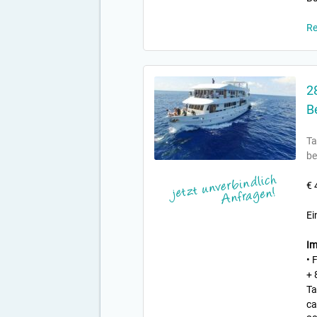
Re
2
B
Ta
be
€ 
Ei
Im
• 
+ 
Ta
ca