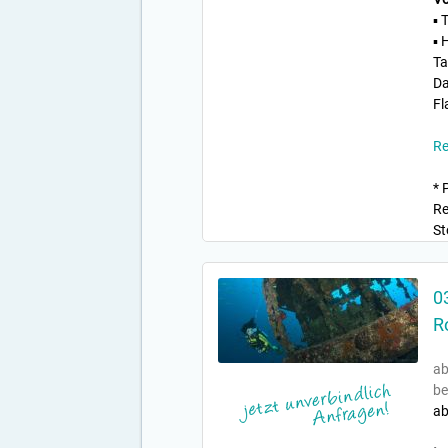
▪ 
▪ 
Ta
Da
Fl
Re
* 
Re
St
0
R
ab
be
ab