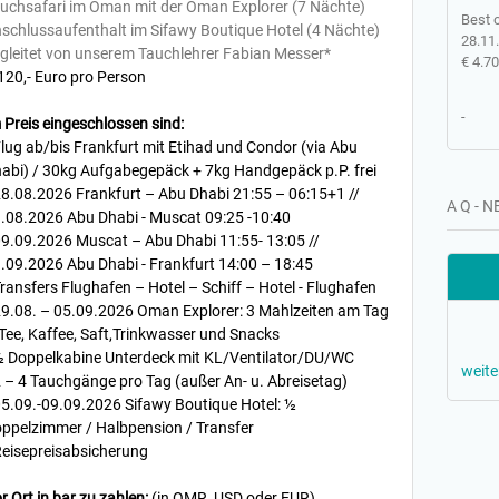
uchsafari im Oman mit der Oman Explorer (7 Nächte)
Best o
schlussaufenthalt im Sifawy Boutique Hotel (4 Nächte)
28.11
gleitet von unserem Tauchlehrer Fabian Messer*
€ 4.70
120,- Euro pro Person
-
 Preis eingeschlossen sind:
Flug ab/bis Frankfurt mit Etihad und Condor (via Abu
abi) / 30kg Aufgabegepäck + 7kg Handgepäck p.P. frei
28.08.2026 Frankfurt – Abu Dhabi 21:55 – 06:15+1 //
A Q - 
.08.2026 Abu Dhabi - Muscat 09:25 -10:40
09.09.2026 Muscat – Abu Dhabi 11:55- 13:05 //
.09.2026 Abu Dhabi - Frankfurt 14:00 – 18:45
Transfers Flughafen – Hotel – Schiff – Hotel - Flughafen
29.08. – 05.09.2026 Oman Explorer: 3 Mahlzeiten am Tag
 Tee, Kaffee, Saft,Trinkwasser und Snacks
½ Doppelkabine Unterdeck mit KL/Ventilator/DU/WC
weite
2 – 4 Tauchgänge pro Tag (außer An- u. Abreisetag)
05.09.-09.09.2026 Sifawy Boutique Hotel: ½
ppelzimmer / Halbpension / Transfer
Reisepreisabsicherung
r Ort in bar zu zahlen:
(in OMR, USD oder EUR)